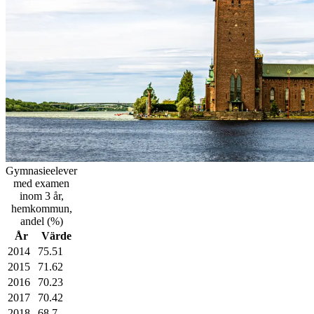
Gymnasieelever
med examen
inom 3 år,
hemkommun,
andel (%)
År
Värde
2014
75.51
2015
71.62
2016
70.23
2017
70.42
2018
68.7